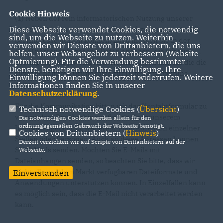
Cookie Hinweis
(1) Neben der rein informatorischen Nutzung unserer
Diese Webseite verwendet Cookies, die notwendig
Webseite bieten wir verschiedene Leistungen an, die Sie
sind, um die Webseite zu nutzen. Weiterhin
bei Interesse nutzen können. Dazu müssen Sie in der
verwenden wir Dienste von Drittanbietern, die uns
Regel personenbezogene Daten angeben, die wir zur
helfen, unser Webangebot zu verbessern (Website-
Optmierung). Für die Verwendung bestimmter
Erbringung der jeweiligen Leistung nutzen und für die die
Dienste, benötigen wir Ihre Einwilligung. Ihre
zuvor genannten Grundsätze zur Datenverarbeitung
Einwilligung können Sie jederzeit widerrufen. Weitere
gelten.
Informationen finden Sie in unserer
Datenschutzerklärung
.
Für die Kommunikation bitten wir das Kontaktformular zu
Technisch notwendige Cookies (
Übersicht
)
verwenden. Darüberhinaus finden Sie in unserem
Die notwendigen Cookies werden allein für den
ordnungsgemäßen Gebrauch der Webseite benötigt.
Internetangebot u.U. weitere E-Mail-Adressen einzelner
Cookies von Drittanbietern (
Hinweis
)
Stellen oder Personen. Auch an diese Adressen können
Derzeit verzichten wir auf Scripte von Drittanbietern auf der
Sie E-Mails senden. Möchten Sie E-Mails mit
Webseite.
Dateianhängen senden, so beachten Sie bitte, dass wir
nicht alle auf dem Markt verfügbaren Dateiformate und
Einverstanden
Anwendungen unterstützen können. In Einzelfällen kann
es möglich sein, dass die E-Mail nicht verarbeitet werden
kann.