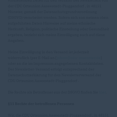
vorstehenden Daten für den Versand des Newsletters von
der CDU Ortsunion Aaseestadt-Pluggendorf , in 48151
Münster, gemäß der Datenschutzgrundverordnung
(DSGVO) verarbeitet werden. Sofern sich aus meinen oben
aufgeführten Daten Hinweise auf meine ethnische
Herkunft, Religion, politische Einstellung oder Gesundheit
ergeben, bezieht sich meine Einwilligung auch auf diese
Angaben.
Meine Einwilligung in den Versand ist jederzeit
widerruflich (per E-Mail an [
johow@cdu-muenster.de
]
oder an die im Impressum angegebenen Kontaktdaten.
Der Newsletter-Versand erfolgt entsprechend der
Datenschutzerklärung für den Newsletterversand der
CDU Ortsunion Aaseestadt-Pluggendorf .
Die Rechte als Betroffener aus der DSGVO finden Sie
hier
.
§11 Rechte der betroffenen Personen
Wir, die CDU Ortsunion Aaseestadt-Pluggendorf , in 48151