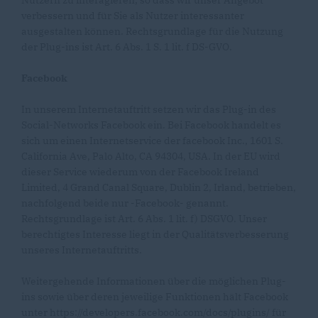
Nutzern zu interagieren, so dass wir unser Angebot
verbessern und für Sie als Nutzer interessanter
ausgestalten können. Rechtsgrundlage für die Nutzung
der Plug-ins ist Art. 6 Abs. 1 S. 1 lit. f DS-GVO.
Facebook
In unserem Internetauftritt setzen wir das Plug-in des
Social-Networks Facebook ein. Bei Facebook handelt es
sich um einen Internetservice der facebook Inc., 1601 S.
California Ave, Palo Alto, CA 94304, USA. In der EU wird
dieser Service wiederum von der Facebook Ireland
Limited, 4 Grand Canal Square, Dublin 2, Irland, betrieben,
nachfolgend beide nur -Facebook- genannt.
Rechtsgrundlage ist Art. 6 Abs. 1 lit. f) DSGVO. Unser
berechtigtes Interesse liegt in der Qualitätsverbesserung
unseres Internetauftritts.
Weitergehende Informationen über die möglichen Plug-
ins sowie über deren jeweilige Funktionen hält Facebook
unter https://developers.facebook.com/docs/plugins/ für