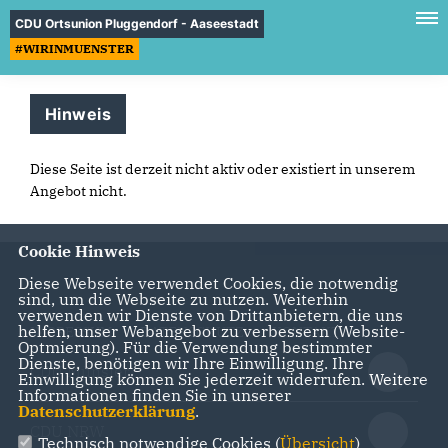
CDU Ortsunion Pluggendorf - Aaseestadt
#WIRINMUENSTER
Hinweis
Diese Seite ist derzeit nicht aktiv oder existiert in unserem
Angebot nicht.
Cookie Hinweis
Diese Webseite verwendet Cookies, die notwendig
sind, um die Webseite zu nutzen. Weiterhin
verwenden wir Dienste von Drittanbietern, die uns
helfen, unser Webangebot zu verbessern (Website-
IMPRESSUM
DATENSCHUTZ
KONTAKT
Optmierung). Für die Verwendung bestimmter
Dienste, benötigen wir Ihre Einwilligung. Ihre
CDU Münster
Einwilligung können Sie jederzeit widerrufen. Weitere
Informationen finden Sie in unserer
Datenschutzerklärung
.
CDU NRW
Technisch notwendige Cookies (
Übersicht
)