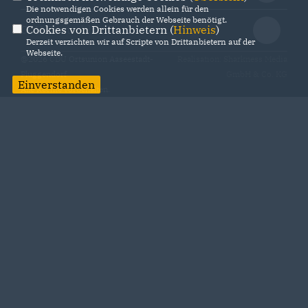
Die notwendigen Cookies werden allein für den
ordnungsgemäßen Gebrauch der Webseite benötigt.
Cookies von Drittanbietern (
Hinweis
)
CDU Deutschlands
Derzeit verzichten wir auf Scripte von Drittanbietern auf der
Webseite.
@2026 CDU Ortsunion Aaseestadt-
Realisation: Sharkness Media
Pluggendorf
GmbH & Co. KG
Einverstanden
Alle Rechte vorbehalten.